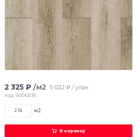
2 325 ₽
/м2
5 022 ₽ / упак
Код: 00063135
м2
В корзину