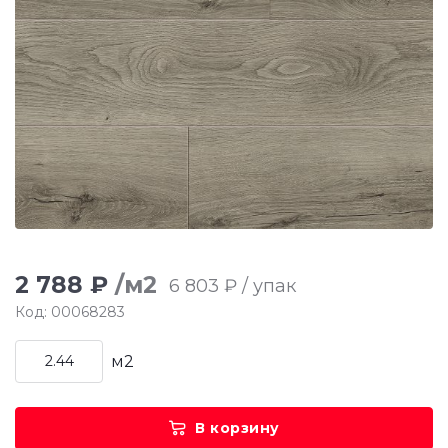
2 788 ₽
/м2
6 803 ₽ / упак
Код: 00068283
м2
В корзину