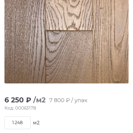
6 250 ₽
/м2
7 800 ₽ / упак
Код: 00063178
м2